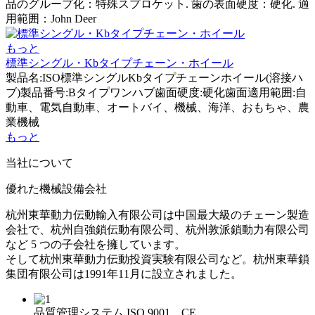
品のグループ化：特殊スプロケット. 歯の表面硬度：硬化. 適
用範囲：John Deer
もっと
標準シングル・Kbタイプチェーン・ホイール
製品名:ISO標準シングルKbタイプチェーンホイール(溶接ハ
ブ)製品番号:Bタイプワンハブ歯面硬度:硬化歯面適用範囲:自
動車、電気自動車、オートバイ、機械、海洋、おもちゃ、農
業機械
もっと
当社について
優れた機械設備会社
杭州東華動力伝動輸入有限公司は中国最大級のチェーン製造
会社で、杭州自強鎖伝動有限公司、杭州敦派鎖動力有限公司
など 5 つの子会社を擁しています。
そして杭州東華動力伝動投資実験有限公司など。杭州東華鎖
集団有限公司は1991年11月に設立されました。
品質管理システム ISO 9001、CE