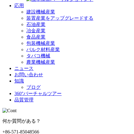
応用
建設機械産業
装置産業をアップグレードする
石油産業
冶金産業
食品産業
包装機械産業
バルク材料産業
タバコ機械
農業機械産業
ニュース
お問い合わせ
知識
ブログ
360°バーチャルツアー
品質管理
何か質問がある？
+86-571-85048566