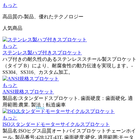
もっと
高品質の-製品、優れたテクノロジー
人気商品
もっと
ステンレス製ハブ付きスプロケット
ハブ付きの耐久性のあるステンレススチール製スプロケット
（タイプ B）により、耐腐食性の動力伝達を実現します。-
SS304、SS316、カスタム加工。
もっと
ANSI規格スプロケット
製品名:スタンダードスプロケット. 歯面硬度：歯面硬化. 適
用範囲:農業. 製法：転造歯車
Transmit Force,
Drive
Future
もっと
Industrial Chain and
Sprocket Manufiacturer
ISOスタンダードモーターサイクルスプロケット
製品名:ISOヒグス品質オートバイスプロケットチェーンホイ
ール. 製品番号:428:12T-43T. 歯面硬度:硬化. 適用範囲:モータ