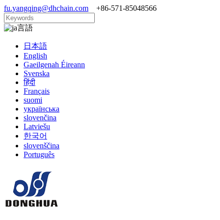
fu.yangqing@dhchain.com
+86-571-85048566
言語
日本語
English
Gaeilgenah Éireann
Svenska
हिंदी
Français
suomi
українська
slovenčina
Latviešu
한국어
slovenščina
Português