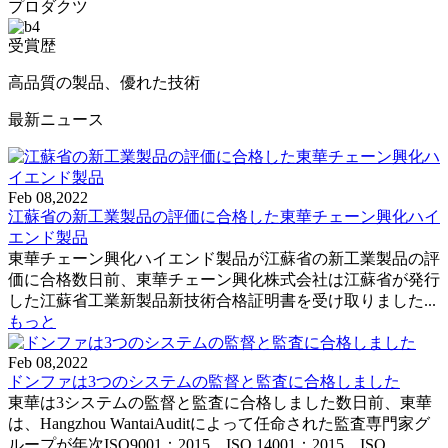
プロダクツ
受賞歴
高品質の製品、優れた技術
最新ニュース
Feb 08,2022
江蘇省の新工業製品の評価に合格した東華チェーン興化ハイ
エンド製品
東華チェーン興化ハイエンド製品が江蘇省の新工業製品の評
価に合格数日前、東華チェーン興化株式会社は江蘇省が発行
した江蘇省工業新製品新技術合格証明書を受け取りました...
もっと
Feb 08,2022
ドンファは3つのシステムの監督と監査に合格しました
東華は3システムの監督と監査に合格しました数日前、東華
は、Hangzhou WantaiAuditによって任命された監査専門家グ
ループが年次ISO9001：2015、ISO 14001：2015、ISO